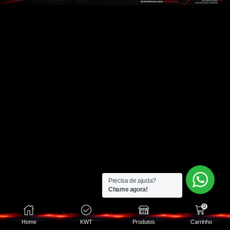
Precisa de ajuda?
Chame agora!
0
Home
KWT
Produtos
Carrinho