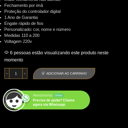
Fechamento por imã
Proteção do controlador digital
1 Ano de Garantia
Engate rápido de fios
Personalizado: cor, nome e número
Medidas 110 a 200
Voltagem 220v
6 pessoas estão visualizando este produto neste
momento
ADICIONAR AO CARRINHO
Aquecedor
de
pneus
para
Atendimento
Online
moto
Precisa de ajuda? Chame
modelo
agora via Whatsapp
P140
quantidade