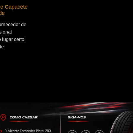
de Capacete
Fornecedor de Secador de Capacete
de
Profissional Socorro
ornecedor de
Se você esta buscado por Fornecedor de
sional
Secador de Capacete Profissional
lugar certo!
Socorro, você veio ao lugar certo! Por que
de
utilizar um secador de capacete? O...
Continue Lendo...