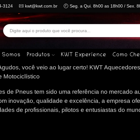
4-3124
kwt@kwt.com.br
Seg. a Qui. 8h00 as 18h00 / Sex. 
Search
input
 Somos
Produtos
KWT Experience
Como Che
gudos, você veio ao lugar certo!
KWT Aquecedores
 Motociclístico
 de Pneus tem sido uma referência no mercado au
om inovação, qualidade e excelência, a empresa of
des de profissionais, pilotos e entusiastas do mun