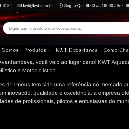
4-3124
kwt@kwt.com.br
Seg. a Qui. 8h00 as 18h00 / Sex. 
Search
input
 Somos
Produtos
KWT Experience
Como Che
vanhandava, você veio ao lugar certo!
KWT Aquece
stico e Motociclístico
 de Pneus tem sido uma referência no mercado au
om inovação, qualidade e excelência, a empresa of
des de profissionais, pilotos e entusiastas do mun