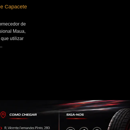
de Capacete
Fornecedor de Secador de Capacete
Profissional Santo André
ornecedor de
Se você esta buscado por Fornecedor de
sional Maua,
Secador de Capacete Profissional Santo
que utilizar
André, você veio ao lugar certo! Por que
..
utilizar um secador de capacete?...
Continue Lendo...