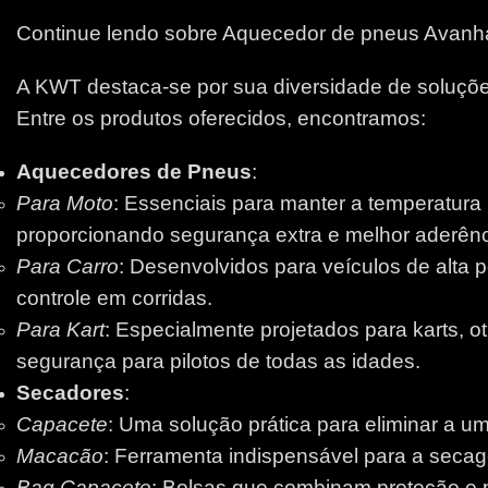
Continue lendo sobre Aquecedor de pneus Avan
A KWT destaca-se por sua diversidade de soluções
Entre os produtos oferecidos, encontramos:
Aquecedores de Pneus
:
Para Moto
: Essenciais para manter a temperatura
proporcionando segurança extra e melhor aderênci
Para Carro
: Desenvolvidos para veículos de alta 
controle em corridas.
Para Kart
: Especialmente projetados para karts, 
segurança para pilotos de todas as idades.
Secadores
:
Capacete
: Uma solução prática para eliminar a um
Macacão
: Ferramenta indispensável para a secage
Bag Capacete
: Bolsas que combinam proteção e pr