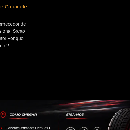
de Capacete
Fornecedor de Secador de Capacete
Profissional Ribeirão Pires
ornecedor de
Se você esta buscado por Fornecedor de
sional Santo
Secador de Capacete Profissional
rto! Por que
Ribeirão Pires, você veio ao lugar certo!
ete?...
Por que utilizar um secador de
capacete?...
Continue Lendo...