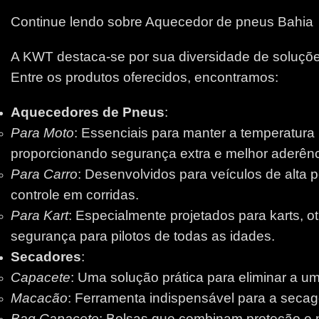
Continue lendo sobre Aquecedor de pneus Bahia
A KWT destaca-se por sua diversidade de soluções
Entre os produtos oferecidos, encontramos:
Aquecedores de Pneus
:
Para Moto
: Essenciais para manter a temperatura
proporcionando segurança extra e melhor aderênci
Para Carro
: Desenvolvidos para veículos de alta 
controle em corridas.
Para Kart
: Especialmente projetados para karts, 
segurança para pilotos de todas as idades.
Secadores
:
Capacete
: Uma solução prática para eliminar a um
Macacão
: Ferramenta indispensável para a secage
Bag Capacete
: Bolsas que combinam proteção e pr