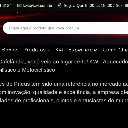
4-3124
kwt@kwt.com.br
Seg. a Qui. 8h00 as 18h00 / Sex. 
Search
input
 Somos
Produtos
KWT Experience
Como Che
felândia, você veio ao lugar certo!
KWT Aquecedo
stico e Motociclístico
 de Pneus tem sido uma referência no mercado au
om inovação, qualidade e excelência, a empresa of
des de profissionais, pilotos e entusiastas do mun