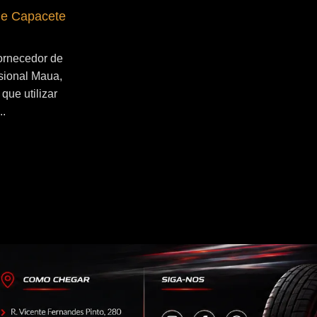
de Capacete
Fornecedor de Secador de Capacete
Profissional Santo André
ornecedor de
Se você esta buscado por Fornecedor de
sional Maua,
Secador de Capacete Profissional Santo
que utilizar
André, você veio ao lugar certo! Por que
..
utilizar um secador de capacete?...
Continue Lendo...