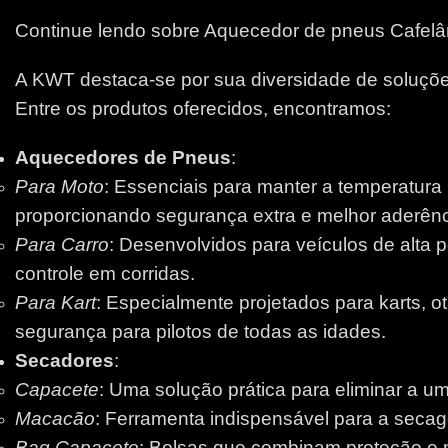
Continue lendo sobre Aquecedor de pneus Cafelâ
A KWT destaca-se por sua diversidade de soluções
Entre os produtos oferecidos, encontramos:
Aquecedores de Pneus
:
Para Moto
: Essenciais para manter a temperatura
proporcionando segurança extra e melhor aderênci
Para Carro
: Desenvolvidos para veículos de alta 
controle em corridas.
Para Kart
: Especialmente projetados para karts, 
segurança para pilotos de todas as idades.
Secadores
:
Capacete
: Uma solução prática para eliminar a um
Macacão
: Ferramenta indispensável para a secage
Bag Capacete
: Bolsas que combinam proteção e pr