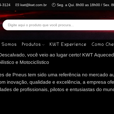
4-3124
kwt@kwt.com.br
Seg. a Qui. 8h00 as 18h00 / Sex. 
Search
input
 Somos
Produtos
KWT Experience
Como Che
escalvado, você veio ao lugar certo!
KWT Aqueced
stico e Motociclístico
 de Pneus tem sido uma referência no mercado au
om inovação, qualidade e excelência, a empresa of
des de profissionais, pilotos e entusiastas do mun