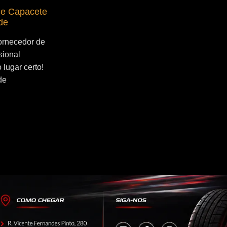
de Capacete
Fornecedor de Secador de Capacete
de
Profissional Jangadeiros
ornecedor de
Se você esta buscado por Fornecedor de
sional
Secador de Capacete Profissional
lugar certo!
Jangadeiros, você veio ao lugar certo!
de
Por que utilizar um secador de capacete?
O...
Continue Lendo...