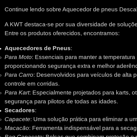
Continue lendo sobre Aquecedor de pneus Desca
A KWT destaca-se por sua diversidade de soluções
Entre os produtos oferecidos, encontramos:
Aquecedores de Pneus
:
Para Moto
: Essenciais para manter a temperatura
proporcionando segurança extra e melhor aderênci
Para Carro
: Desenvolvidos para veículos de alta 
controle em corridas.
Para Kart
: Especialmente projetados para karts, 
segurança para pilotos de todas as idades.
Secadores
:
Capacete
: Uma solução prática para eliminar a um
Macacão
: Ferramenta indispensável para a secage
Bag Capacete
: Bolsas que combinam proteção e pr