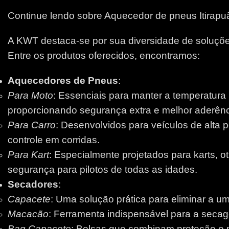
Continue lendo sobre Aquecedor de pneus Itirapu
A KWT destaca-se por sua diversidade de soluções
Entre os produtos oferecidos, encontramos:
Aquecedores de Pneus
:
Para Moto
: Essenciais para manter a temperatura
proporcionando segurança extra e melhor aderênci
Para Carro
: Desenvolvidos para veículos de alta 
controle em corridas.
Para Kart
: Especialmente projetados para karts, 
segurança para pilotos de todas as idades.
Secadores
:
Capacete
: Uma solução prática para eliminar a um
Macacão
: Ferramenta indispensável para a secage
Bag Capacete
: Bolsas que combinam proteção e pr