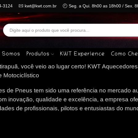
4-3124
kwt@kwt.com.br
Seg. a Qui. 8h00 as 18h00 / Sex. 
Search
input
 Somos
Produtos
KWT Experience
Como Che
rapuã, você veio ao lugar certo!
KWT Aquecedores 
 Motociclístico
 de Pneus tem sido uma referência no mercado au
om inovação, qualidade e excelência, a empresa of
des de profissionais, pilotos e entusiastas do mun