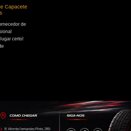
de Capacete
Fornecedor de Secador de Capacete
s
Profissional São Bernardo do Campo
ornecedor de
Se você esta buscado por Fornecedor de
sional
Secador de Capacete Profissional São
lugar certo!
Bernardo do Campo, você veio ao lugar
de
certo! Por que utilizar um secador...
Continue Lendo...