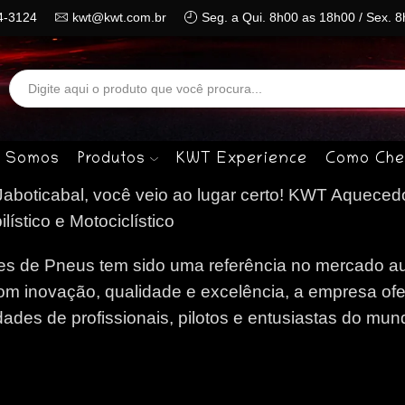
4-3124
kwt@kwt.com.br
Seg. a Qui. 8h00 as 18h00 / Sex. 
Search
input
 Somos
Produtos
KWT Experience
Como Che
boticabal, você veio ao lugar certo!
KWT Aquecedo
stico e Motociclístico
 de Pneus tem sido uma referência no mercado au
om inovação, qualidade e excelência, a empresa of
des de profissionais, pilotos e entusiastas do mun