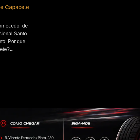
de Capacete
Fornecedor de Secador de Capacete
Profissional Ribeirão Pires
ornecedor de
Se você esta buscado por Fornecedor de
sional Santo
Secador de Capacete Profissional
rto! Por que
Ribeirão Pires, você veio ao lugar certo!
ete?...
Por que utilizar um secador de
capacete?...
Continue Lendo...