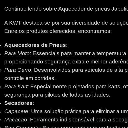
Continue lendo sobre Aquecedor de pneus Jaboti
A KWT destaca-se por sua diversidade de soluções
Entre os produtos oferecidos, encontramos:
Aquecedores de Pneus
:
Para Moto
: Essenciais para manter a temperatura
proporcionando segurança extra e melhor aderênci
Para Carro
: Desenvolvidos para veículos de alta 
controle em corridas.
Para Kart
: Especialmente projetados para karts, 
segurança para pilotos de todas as idades.
Secadores
:
Capacete
: Uma solução prática para eliminar a um
Macacão
: Ferramenta indispensável para a secage
Bag Capacete
: Bolsas que combinam proteção e pr