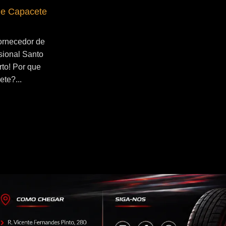
de Capacete
Fornecedor de Secador de Capacete
Profissional Ribeirão Pires
ornecedor de
Se você esta buscado por Fornecedor de
sional Santo
Secador de Capacete Profissional
rto! Por que
Ribeirão Pires, você veio ao lugar certo!
ete?...
Por que utilizar um secador de
capacete?...
Continue Lendo...