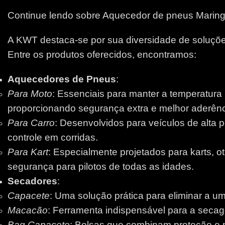
Continue lendo sobre Aquecedor de pneus Marin
A KWT destaca-se por sua diversidade de soluções
Entre os produtos oferecidos, encontramos:
Aquecedores de Pneus
:
Para Moto
: Essenciais para manter a temperatura
proporcionando segurança extra e melhor aderênci
Para Carro
: Desenvolvidos para veículos de alta 
controle em corridas.
Para Kart
: Especialmente projetados para karts, 
segurança para pilotos de todas as idades.
Secadores
:
Capacete
: Uma solução prática para eliminar a um
Macacão
: Ferramenta indispensável para a secage
Bag Capacete
: Bolsas que combinam proteção e pr