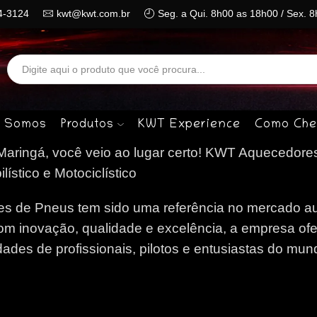
4-3124
kwt@kwt.com.br
Seg. a Qui. 8h00 as 18h00 / Sex. 
Search
input
 Somos
Produtos
KWT Experience
Como Che
ringá, você veio ao lugar certo!
KWT Aquecedore
stico e Motociclístico
 de Pneus tem sido uma referência no mercado au
om inovação, qualidade e excelência, a empresa of
des de profissionais, pilotos e entusiastas do mun