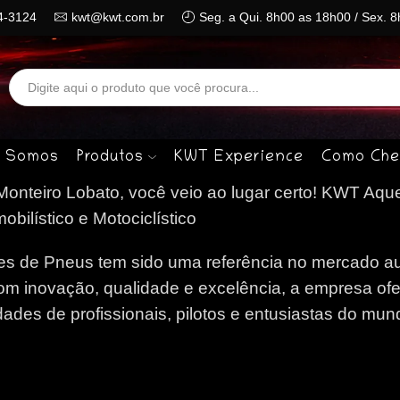
4-3124
kwt@kwt.com.br
Seg. a Qui. 8h00 as 18h00 / Sex. 
Search
input
 Somos
Produtos
KWT Experience
Como Che
nteiro Lobato, você veio ao lugar certo!
KWT Aque
ilístico e Motociclístico
 de Pneus tem sido uma referência no mercado au
om inovação, qualidade e excelência, a empresa of
des de profissionais, pilotos e entusiastas do mun