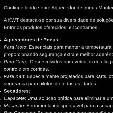
Continue lendo sobre Aquecedor de pneus Montei
A KWT destaca-se por sua diversidade de soluções
Entre os produtos oferecidos, encontramos:
Aquecedores de Pneus
:
Para Moto
: Essenciais para manter a temperatura
proporcionando segurança extra e melhor aderênci
Para Carro
: Desenvolvidos para veículos de alta 
controle em corridas.
Para Kart
: Especialmente projetados para karts, 
segurança para pilotos de todas as idades.
Secadores
:
Capacete
: Uma solução prática para eliminar a um
Macacão
: Ferramenta indispensável para a secage
Bag Capacete
: Bolsas que combinam proteção e pr