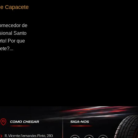
de Capacete
Fornecedor de Secador de Capacete
Profissional Ribeirão Pires
ornecedor de
Se você esta buscado por Fornecedor de
sional Santo
Secador de Capacete Profissional
rto! Por que
Ribeirão Pires, você veio ao lugar certo!
ete?...
Por que utilizar um secador de
capacete?...
Continue Lendo...