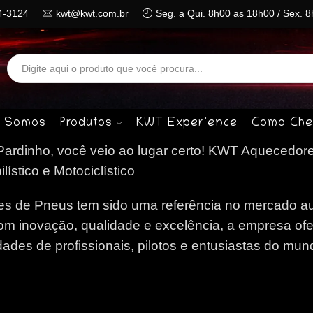
4-3124
kwt@kwt.com.br
Seg. a Qui. 8h00 as 18h00 / Sex. 
Search
input
 Somos
Produtos
KWT Experience
Como Che
rdinho, você veio ao lugar certo!
KWT Aquecedore
stico e Motociclístico
 de Pneus tem sido uma referência no mercado au
om inovação, qualidade e excelência, a empresa of
des de profissionais, pilotos e entusiastas do mun