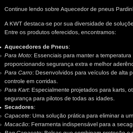
Continue lendo sobre Aquecedor de pneus Pardi
A KWT destaca-se por sua diversidade de soluções
Entre os produtos oferecidos, encontramos:
Aquecedores de Pneus
:
Para Moto
: Essenciais para manter a temperatura
proporcionando segurança extra e melhor aderênci
Para Carro
: Desenvolvidos para veículos de alta 
controle em corridas.
Para Kart
: Especialmente projetados para karts, 
segurança para pilotos de todas as idades.
Secadores
:
Capacete
: Uma solução prática para eliminar a um
Macacão
: Ferramenta indispensável para a secage
Bag Capacete
: Bolsas que combinam proteção e pr