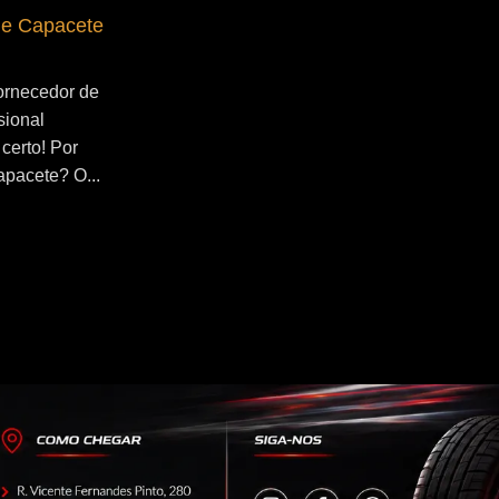
de Capacete
Fornecedor de Secador de Capacete
Profissional Maua
ornecedor de
Se você esta buscado por Fornecedor de
sional
Secador de Capacete Profissional Maua,
certo! Por
você veio ao lugar certo! Por que utilizar
apacete? O...
um secador de capacete? O...
Continue Lendo...