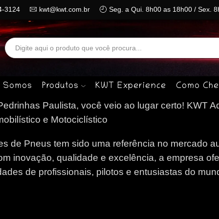
4-3124
kwt@kwt.com.br
Seg. a Qui. 8h00 as 18h00 / Sex. 
Search
input
 Somos
Produtos
KWT Experience
Como Che
drinhas Paulista, você veio ao lugar certo!
KWT Aq
ilístico e Motociclístico
 de Pneus tem sido uma referência no mercado au
om inovação, qualidade e excelência, a empresa of
des de profissionais, pilotos e entusiastas do mun