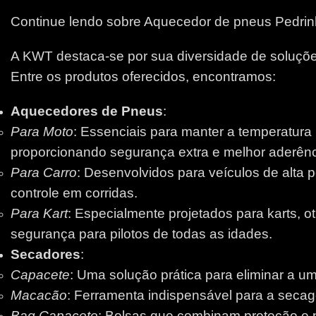
Continue lendo sobre Aquecedor de pneus Pedrin
A KWT destaca-se por sua diversidade de soluções
Entre os produtos oferecidos, encontramos:
Aquecedores de Pneus
:
Para Moto
: Essenciais para manter a temperatura
proporcionando segurança extra e melhor aderênci
Para Carro
: Desenvolvidos para veículos de alta 
controle em corridas.
Para Kart
: Especialmente projetados para karts, 
segurança para pilotos de todas as idades.
Secadores
:
Capacete
: Uma solução prática para eliminar a um
Macacão
: Ferramenta indispensável para a secage
Bag Capacete
: Bolsas que combinam proteção e pr