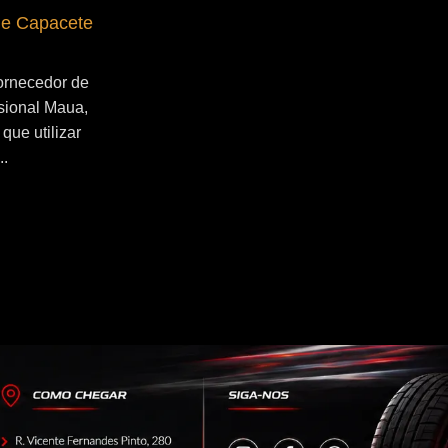
de Capacete
Fornecedor de Secador de Capacete
Profissional Santo André
ornecedor de
Se você esta buscado por Fornecedor de
sional Maua,
Secador de Capacete Profissional Santo
que utilizar
André, você veio ao lugar certo! Por que
..
utilizar um secador de capacete?...
Continue Lendo...