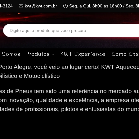
4-3124
kwt@kwt.com.br
Seg. a Qui. 8h00 as 18h00 / Sex. 
Search
input
 Somos
Produtos
KWT Experience
Como Che
rto Alegre, você veio ao lugar certo!
KWT Aqueced
stico e Motociclístico
 de Pneus tem sido uma referência no mercado au
om inovação, qualidade e excelência, a empresa of
des de profissionais, pilotos e entusiastas do mun