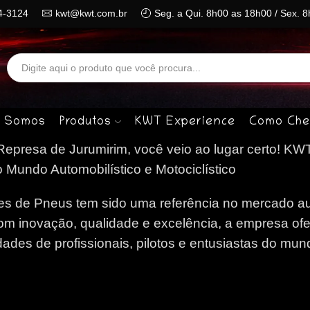
4-3124
kwt@kwt.com.br
Seg. a Qui. 8h00 as 18h00 / Sex. 
Search
input
 Somos
Produtos
KWT Experience
Como Che
presa de Jurumirim, você veio ao lugar certo!
KW
Mundo Automobilístico e Motociclístico
 de Pneus tem sido uma referência no mercado au
om inovação, qualidade e excelência, a empresa of
des de profissionais, pilotos e entusiastas do mun