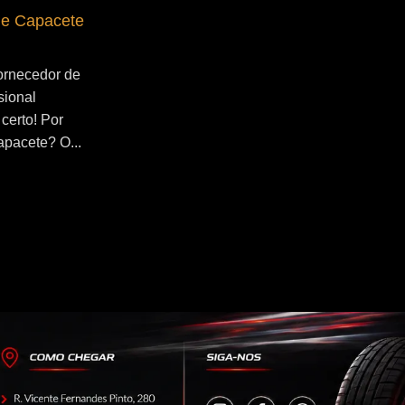
de Capacete
Fornecedor de Secador de Capacete
Profissional Maua
ornecedor de
Se você esta buscado por Fornecedor de
sional
Secador de Capacete Profissional Maua,
certo! Por
você veio ao lugar certo! Por que utilizar
apacete? O...
um secador de capacete? O...
Continue Lendo...