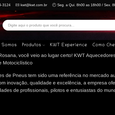
4-3124
kwt@kwt.com.br
Seg. a Qui. 8h00 as 18h00 / Sex. 
Search
input
 Somos
Produtos
KWT Experience
Como Che
osana, você veio ao lugar certo!
KWT Aquecedores
 Motociclístico
 de Pneus tem sido uma referência no mercado au
om inovação, qualidade e excelência, a empresa of
des de profissionais, pilotos e entusiastas do mun