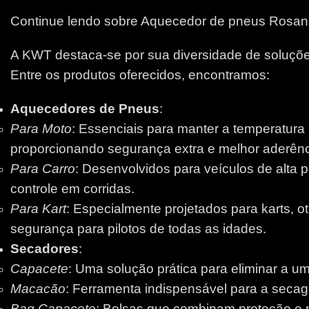
Continue lendo sobre Aquecedor de pneus Rosa
A KWT destaca-se por sua diversidade de soluções
Entre os produtos oferecidos, encontramos:
Aquecedores de Pneus
:
Para Moto
: Essenciais para manter a temperatura
proporcionando segurança extra e melhor aderênci
Para Carro
: Desenvolvidos para veículos de alta 
controle em corridas.
Para Kart
: Especialmente projetados para karts, 
segurança para pilotos de todas as idades.
Secadores
:
Capacete
: Uma solução prática para eliminar a um
Macacão
: Ferramenta indispensável para a secage
Bag Capacete
: Bolsas que combinam proteção e pr