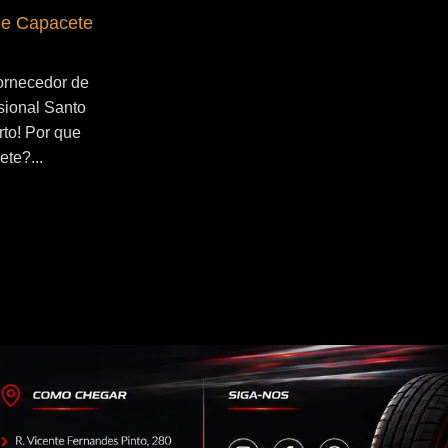
de Capacete
Fornecedor de Secador de Capacete
Profissional Ribeirão Pires
ornecedor de
Se você esta buscado por Fornecedor de
sional Santo
Secador de Capacete Profissional
rto! Por que
Ribeirão Pires, você veio ao lugar certo!
ete?...
Por que utilizar um secador de
capacete?...
Continue Lendo...