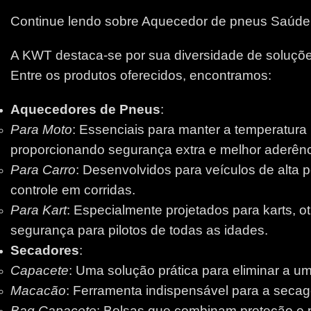
Continue lendo sobre Aquecedor de pneus Saúde
A KWT destaca-se por sua diversidade de soluções
Entre os produtos oferecidos, encontramos:
Aquecedores de Pneus
:
Para Moto
: Essenciais para manter a temperatura
proporcionando segurança extra e melhor aderênci
Para Carro
: Desenvolvidos para veículos de alta 
controle em corridas.
Para Kart
: Especialmente projetados para karts, 
segurança para pilotos de todas as idades.
Secadores
:
Capacete
: Uma solução prática para eliminar a um
Macacão
: Ferramenta indispensável para a secage
Bag Capacete
: Bolsas que combinam proteção e pr