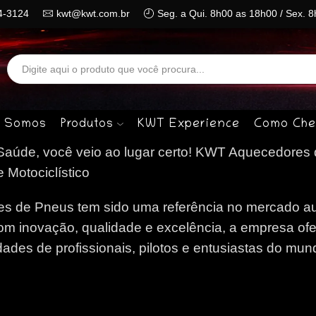
4-3124
kwt@kwt.com.br
Seg. a Qui. 8h00 as 18h00 / Sex. 
Search
input
 Somos
Produtos
KWT Experience
Como Che
aúde, você veio ao lugar certo!
KWT Aquecedores 
 Motociclístico
 de Pneus tem sido uma referência no mercado au
om inovação, qualidade e excelência, a empresa of
des de profissionais, pilotos e entusiastas do mun