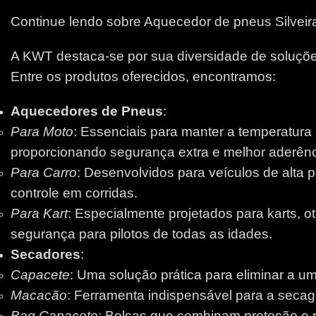
Continue lendo sobre Aquecedor de pneus Silveir
A KWT destaca-se por sua diversidade de soluções
Entre os produtos oferecidos, encontramos:
Aquecedores de Pneus
:
Para Moto
: Essenciais para manter a temperatura
proporcionando segurança extra e melhor aderênci
Para Carro
: Desenvolvidos para veículos de alta 
controle em corridas.
Para Kart
: Especialmente projetados para karts, 
segurança para pilotos de todas as idades.
Secadores
:
Capacete
: Uma solução prática para eliminar a um
Macacão
: Ferramenta indispensável para a secage
Bag Capacete
: Bolsas que combinam proteção e pr