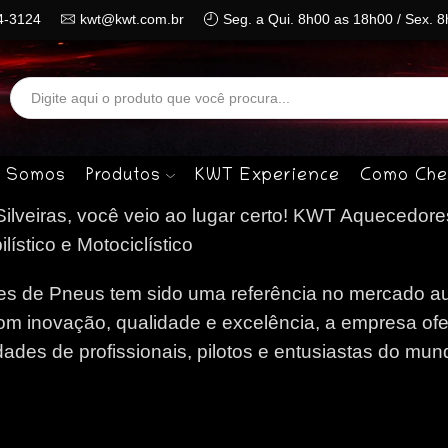
4-3124
kwt@kwt.com.br
Seg. a Qui. 8h00 as 18h00 / Sex. 
Search
input
 Somos
Produtos
KWT Experience
Como Che
veiras, você veio ao lugar certo!
KWT Aquecedore
stico e Motociclístico
 de Pneus tem sido uma referência no mercado au
om inovação, qualidade e excelência, a empresa of
des de profissionais, pilotos e entusiastas do mun