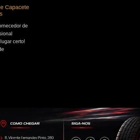
de Capacete
Fornecedor de Secador de Capacete
s
Profissional São Bernardo do Campo
ornecedor de
Se você esta buscado por Fornecedor de
sional
Secador de Capacete Profissional São
lugar certo!
Bernardo do Campo, você veio ao lugar
de
certo! Por que utilizar um secador...
Continue Lendo...