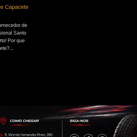
de Capacete
Fornecedor de Secador de Capacete
Profissional Ribeirão Pires
ornecedor de
Se você esta buscado por Fornecedor de
sional Santo
Secador de Capacete Profissional
rto! Por que
Ribeirão Pires, você veio ao lugar certo!
ete?...
Por que utilizar um secador de
capacete?...
Continue Lendo...