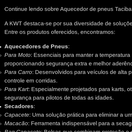
Continue lendo sobre Aquecedor de pneus Taciba
A KWT destaca-se por sua diversidade de soluções
Entre os produtos oferecidos, encontramos:
Aquecedores de Pneus
:
Para Moto
: Essenciais para manter a temperatura
proporcionando segurança extra e melhor aderênci
Para Carro
: Desenvolvidos para veículos de alta 
controle em corridas.
Para Kart
: Especialmente projetados para karts, 
segurança para pilotos de todas as idades.
Secadores
:
Capacete
: Uma solução prática para eliminar a um
Macacão
: Ferramenta indispensável para a secage
Bag Capacete
: Bolsas que combinam proteção e pr