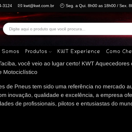
4-3124
kwt@kwt.com.br
Seg. a Qui. 8h00 as 18h00 / Sex. 
Search
input
 Somos
Produtos
KWT Experience
Como Che
ciba, você veio ao lugar certo!
KWT Aquecedores 
 Motociclístico
 de Pneus tem sido uma referência no mercado au
om inovação, qualidade e excelência, a empresa of
des de profissionais, pilotos e entusiastas do mun