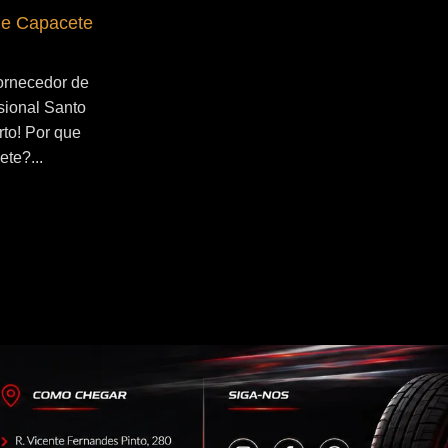
de Capacete
Fornecedor de Secador de Capacete
Profissional Ribeirão Pires
ornecedor de
Se você esta buscado por Fornecedor de
sional Santo
Secador de Capacete Profissional
rto! Por que
Ribeirão Pires, você veio ao lugar certo!
ete?...
Por que utilizar um secador de
capacete?...
Continue Lendo...