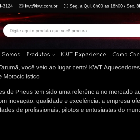
4-3124
kwt@kwt.com.br
Seg. a Qui. 8h00 as 18h00 / Sex. 
Search
input
 Somos
Produtos
KWT Experience
Como Che
rumã, você veio ao lugar certo!
KWT Aquecedores
 Motociclístico
 de Pneus tem sido uma referência no mercado au
om inovação, qualidade e excelência, a empresa of
des de profissionais, pilotos e entusiastas do mun