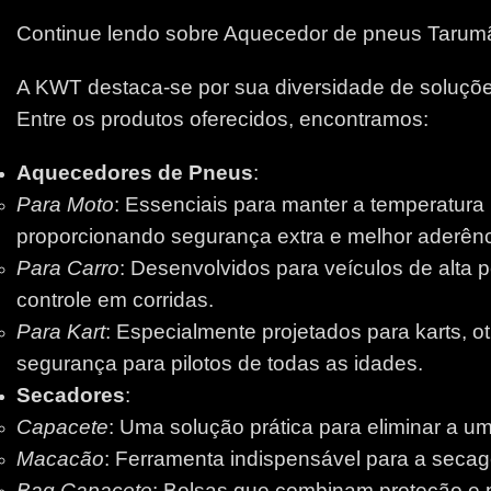
Continue lendo sobre Aquecedor de pneus Tarum
A KWT destaca-se por sua diversidade de soluções
Entre os produtos oferecidos, encontramos:
Aquecedores de Pneus
:
Para Moto
: Essenciais para manter a temperatura
proporcionando segurança extra e melhor aderênci
Para Carro
: Desenvolvidos para veículos de alta 
controle em corridas.
Para Kart
: Especialmente projetados para karts, 
segurança para pilotos de todas as idades.
Secadores
:
Capacete
: Uma solução prática para eliminar a um
Macacão
: Ferramenta indispensável para a secage
Bag Capacete
: Bolsas que combinam proteção e pr