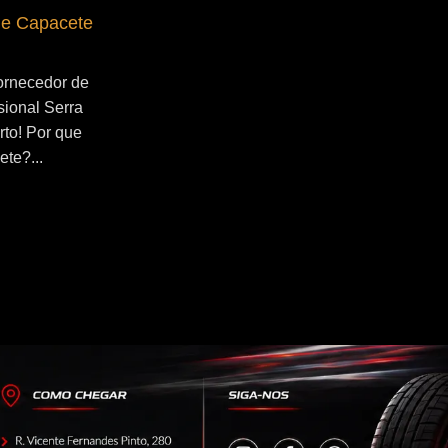
de Capacete
Fornecedor de Secador de Capacete
Profissional Riacho Grande
ornecedor de
Se você esta buscado por Fornecedor de
ional Serra
Secador de Capacete Profissional
rto! Por que
Riacho Grande, você veio ao lugar certo!
ete?...
Por que utilizar um secador de
capacete?...
Continue Lendo...