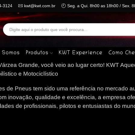
4-3124
kwt@kwt.com.br
Seg. a Qui. 8h00 as 18h00 / Sex. 
Search
input
 Somos
Produtos
KWT Experience
Como Che
árzea Grande, você veio ao lugar certo!
KWT Aquec
stico e Motociclístico
 de Pneus tem sido uma referência no mercado au
om inovação, qualidade e excelência, a empresa of
des de profissionais, pilotos e entusiastas do mun