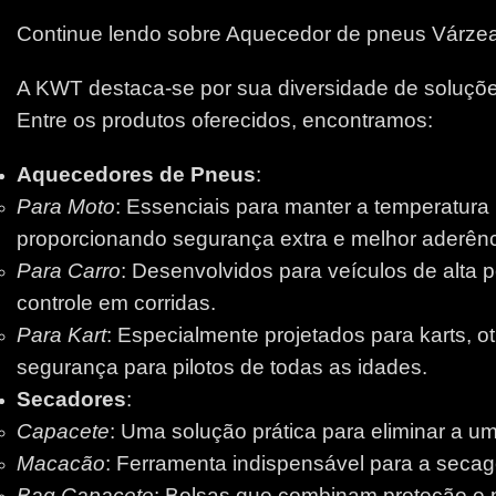
Continue lendo sobre Aquecedor de pneus Várze
A KWT destaca-se por sua diversidade de soluções
Entre os produtos oferecidos, encontramos:
Aquecedores de Pneus
:
Para Moto
: Essenciais para manter a temperatura
proporcionando segurança extra e melhor aderênci
Para Carro
: Desenvolvidos para veículos de alta 
controle em corridas.
Para Kart
: Especialmente projetados para karts, 
segurança para pilotos de todas as idades.
Secadores
:
Capacete
: Uma solução prática para eliminar a um
Macacão
: Ferramenta indispensável para a secage
Bag Capacete
: Bolsas que combinam proteção e pr