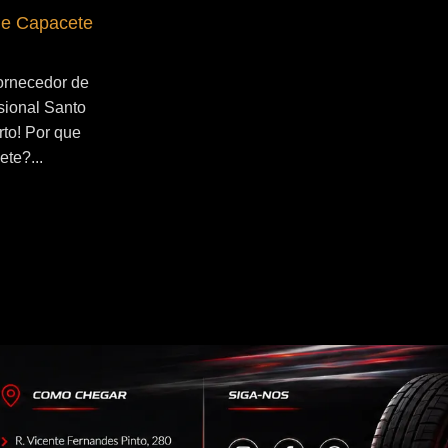
de Capacete
Fornecedor de Secador de Capacete
Profissional Ribeirão Pires
ornecedor de
Se você esta buscado por Fornecedor de
sional Santo
Secador de Capacete Profissional
rto! Por que
Ribeirão Pires, você veio ao lugar certo!
ete?...
Por que utilizar um secador de
capacete?...
Continue Lendo...