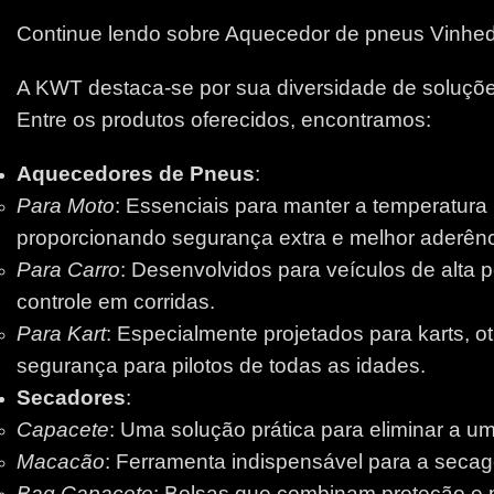
Continue lendo sobre Aquecedor de pneus Vinhe
A KWT destaca-se por sua diversidade de soluções
Entre os produtos oferecidos, encontramos:
Aquecedores de Pneus
:
Para Moto
: Essenciais para manter a temperatura
proporcionando segurança extra e melhor aderênci
Para Carro
: Desenvolvidos para veículos de alta 
controle em corridas.
Para Kart
: Especialmente projetados para karts, 
segurança para pilotos de todas as idades.
Secadores
:
Capacete
: Uma solução prática para eliminar a um
Macacão
: Ferramenta indispensável para a secage
Bag Capacete
: Bolsas que combinam proteção e pr