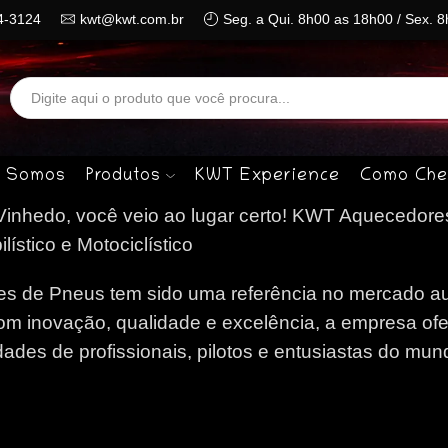
4-3124
kwt@kwt.com.br
Seg. a Qui. 8h00 as 18h00 / Sex. 
Search
input
 Somos
Produtos
KWT Experience
Como Che
nhedo, você veio ao lugar certo!
KWT Aquecedore
stico e Motociclístico
 de Pneus tem sido uma referência no mercado au
om inovação, qualidade e excelência, a empresa of
des de profissionais, pilotos e entusiastas do mun