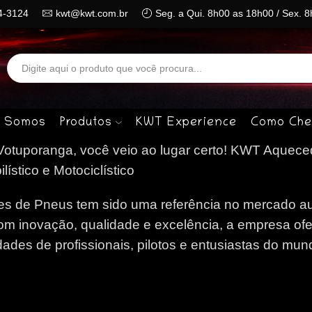
4-3124
kwt@kwt.com.br
Seg. a Qui. 8h00 as 18h00 / Sex. 
Search
input
 Somos
Produtos
KWT Experience
Como Che
tuporanga, você veio ao lugar certo!
KWT Aqueced
stico e Motociclístico
 de Pneus tem sido uma referência no mercado au
om inovação, qualidade e excelência, a empresa of
des de profissionais, pilotos e entusiastas do mun