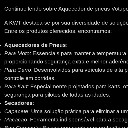
Continue lendo sobre Aquecedor de pneus Votup
A KWT destaca-se por sua diversidade de soluções
Entre os produtos oferecidos, encontramos:
Aquecedores de Pneus
:
Para Moto
: Essenciais para manter a temperatura
proporcionando segurança extra e melhor aderênci
Para Carro
: Desenvolvidos para veículos de alta 
controle em corridas.
Para Kart
: Especialmente projetados para karts, 
segurança para pilotos de todas as idades.
Secadores
:
Capacete
: Uma solução prática para eliminar a um
Macacão
: Ferramenta indispensável para a secage
Bag Capacete
: Bolsas que combinam proteção e pr