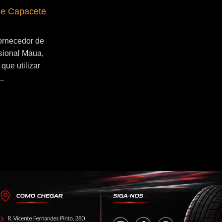
de Capacete
Fornecedor de Secador de Capacete
Profissional Santo André
ornecedor de
Se você esta buscado por Fornecedor de
sional Maua,
Secador de Capacete Profissional Santo
que utilizar
André, você veio ao lugar certo! Por que
..
utilizar um secador de capacete?...
Continue Lendo...