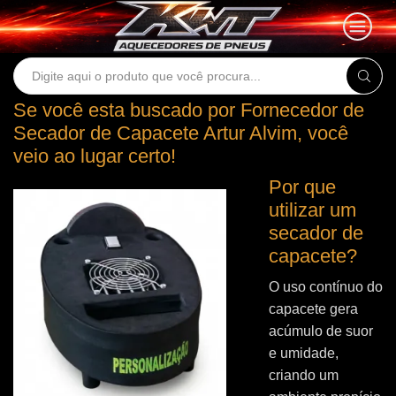
Search
input
Se você esta buscado por Fornecedor de
Secador de Capacete Artur Alvim, você
veio ao lugar certo!
Por que
utilizar um
secador de
capacete?
O uso contínuo do
capacete gera
acúmulo de suor
e umidade,
criando um