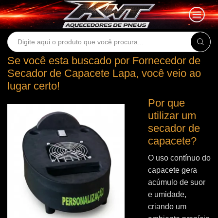
Search
input
Se você esta buscado por Fornecedor de
Secador de Capacete Lapa, você veio ao
lugar certo!
Por que
utilizar um
secador de
capacete?
O uso contínuo do
capacete gera
acúmulo de suor
e umidade,
criando um