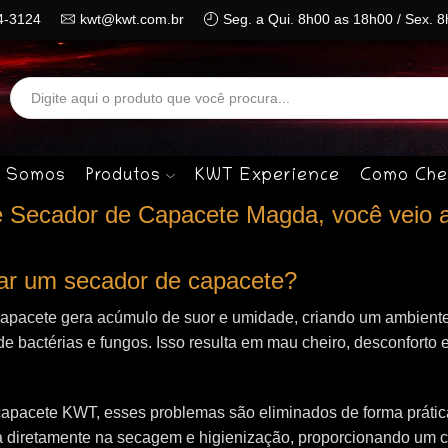
4-3124
kwt@kwt.com.br
Seg. a Qui. 8h00 as 18h00 / Sex. 
Search
input
 Somos
Produtos
KWT Experience
Como Che
 Secador de Capacete Magda, você veio a
izar um secador de capacete?
capacete gera acúmulo de suor e umidade, criando um ambiente
de bactérias e fungos. Isso resulta em mau cheiro, desconforto e
apacete KWT, esses problemas são eliminados de forma prática 
 diretamente na secagem e higienização, proporcionando um 