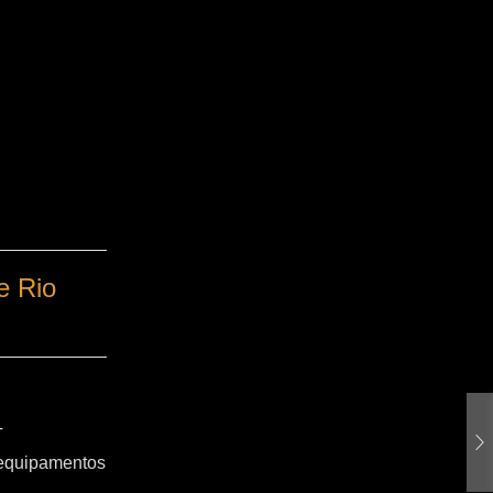
e Rio
T
 equipamentos