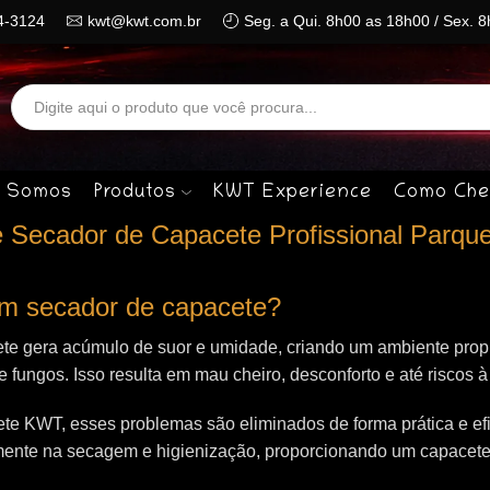
4-3124
kwt@kwt.com.br
Seg. a Qui. 8h00 as 18h00 / Sex. 
Search
input
 Somos
Produtos
KWT Experience
Como Che
 Secador de Capacete Profissional Parque
 um secador de capacete?
te gera acúmulo de suor e umidade, criando um ambiente propí
 e fungos. Isso resulta em mau cheiro, desconforto e até riscos 
e KWT, esses problemas são eliminados de forma prática e efi
mente na secagem e higienização, proporcionando um capacet