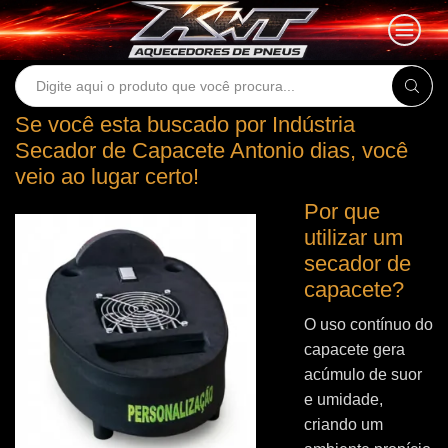
Search
input
Se você esta buscado por Indústria
Secador de Capacete Antonio dias, você
veio ao lugar certo!
Por que
utilizar um
secador de
capacete?
O uso contínuo do
capacete gera
acúmulo de suor
e umidade,
criando um