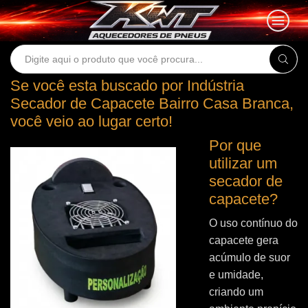
Search
input
Se você esta buscado por Indústria
Secador de Capacete Bairro Casa Branca,
você veio ao lugar certo!
Por que
utilizar um
secador de
capacete?
O uso contínuo do
capacete gera
acúmulo de suor
e umidade,
criando um