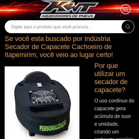
Search
input
Se você esta buscado por Indústria
Secador de Capacete Cachoeiro de
Itapemirim, você veio ao lugar certo!
Por que
utilizar um
secador de
capacete?
O uso contínuo do
capacete gera
acúmulo de suor
e umidade,
criando um