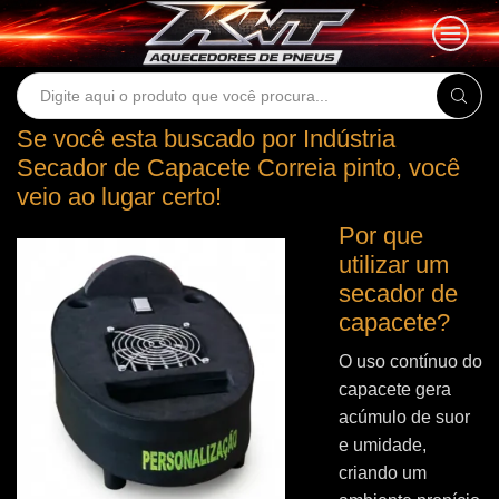
Search
input
Se você esta buscado por Indústria
Secador de Capacete Correia pinto, você
veio ao lugar certo!
Por que
utilizar um
secador de
capacete?
O uso contínuo do
capacete gera
acúmulo de suor
e umidade,
criando um