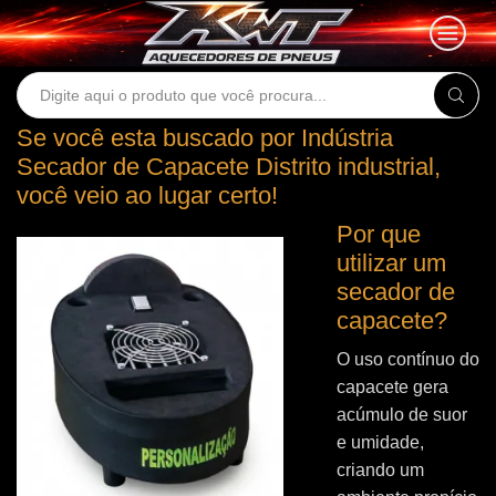
Search
input
Se você esta buscado por Indústria
Secador de Capacete Distrito industrial,
você veio ao lugar certo!
Por que
utilizar um
secador de
capacete?
O uso contínuo do
capacete gera
acúmulo de suor
e umidade,
criando um