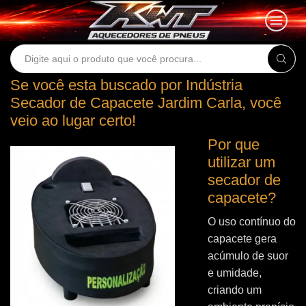
Search
input
Se você esta buscado por Indústria
Secador de Capacete Jardim Carla, você
veio ao lugar certo!
Por que
utilizar um
secador de
capacete?
O uso contínuo do
capacete gera
acúmulo de suor
e umidade,
criando um