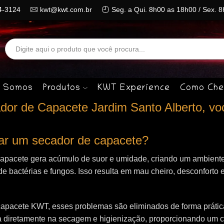
4-3124
kwt@kwt.com.br
Seg. a Qui. 8h00 as 18h00 / Sex. 
Search
input
 Somos
Produtos
KWT Experience
Como Che
dor de Capacete Jardim Santo Alberto, vo
izar um secador de capacete?
capacete gera acúmulo de suor e umidade, criando um ambiente
de bactérias e fungos. Isso resulta em mau cheiro, desconforto e
apacete KWT, esses problemas são eliminados de forma prática 
 diretamente na secagem e higienização, proporcionando um 