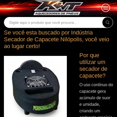
Search
input
Se você esta buscado por Indústria
Secador de Capacete Nilópolis, você veio
ao lugar certo!
Por que
utilizar um
secador de
capacete?
O uso contínuo do
capacete gera
acúmulo de suor
e umidade,
criando um