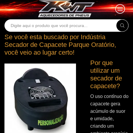
Search
input
Se você esta buscado por Indústria
Secador de Capacete Parque Oratório,
você veio ao lugar certo!
Por que
utilizar um
secador de
capacete?
O uso contínuo do
capacete gera
acúmulo de suor
e umidade,
criando um