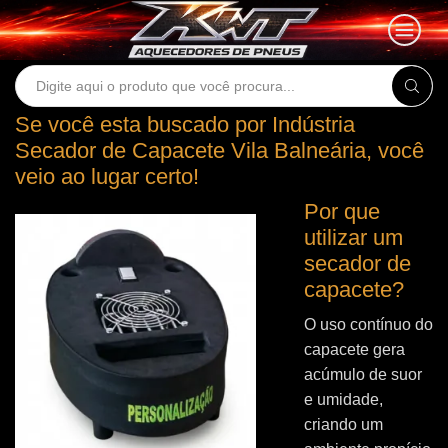
Search
input
Se você esta buscado por Indústria
Secador de Capacete Vila Balneária, você
veio ao lugar certo!
Por que
utilizar um
secador de
capacete?
O uso contínuo do
capacete gera
acúmulo de suor
e umidade,
criando um