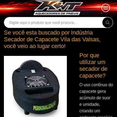
Search
input
Se você esta buscado por Indústria
Secador de Capacete Vila das Valsas,
você veio ao lugar certo!
Por que
utilizar um
secador de
capacete?
O uso contínuo do
capacete gera
acúmulo de suor
e umidade,
criando um