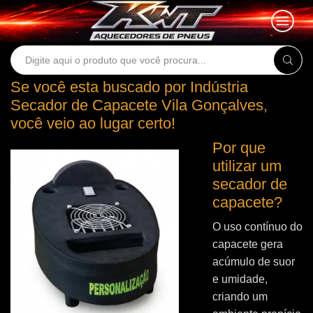
Search
input
Se você esta buscado por Indústria
Secador de Capacete Vila Gonçalves,
você veio ao lugar certo!
Por que
utilizar um
secador de
capacete?
O uso contínuo do
capacete gera
acúmulo de suor
e umidade,
criando um