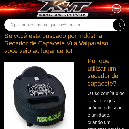
Search
input
Se você esta buscado por Indústria
Secador de Capacete Vila Valparaíso,
você veio ao lugar certo!
Por que
utilizar um
secador de
capacete?
O uso contínuo do
capacete gera
acúmulo de suor
e umidade,
criando um