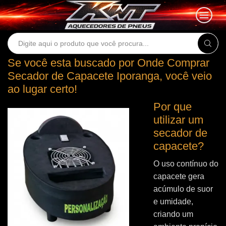
Search
input
Se você esta buscado por Onde Comprar
Secador de Capacete Iporanga, você veio
ao lugar certo!
Por que
utilizar um
secador de
capacete?
O uso contínuo do
capacete gera
acúmulo de suor
e umidade,
criando um