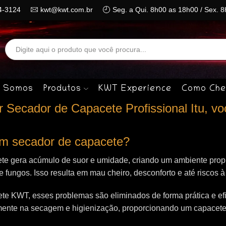
4-3124
kwt@kwt.com.br
Seg. a Qui. 8h00 as 18h00 / Sex. 
Search
input
 Somos
Produtos
KWT Experience
Como Che
Secador de Capacete Profissional Itu, vo
 um secador de capacete?
te gera acúmulo de suor e umidade, criando um ambiente propí
 e fungos. Isso resulta em mau cheiro, desconforto e até riscos 
e KWT, esses problemas são eliminados de forma prática e efi
mente na secagem e higienização, proporcionando um capacet