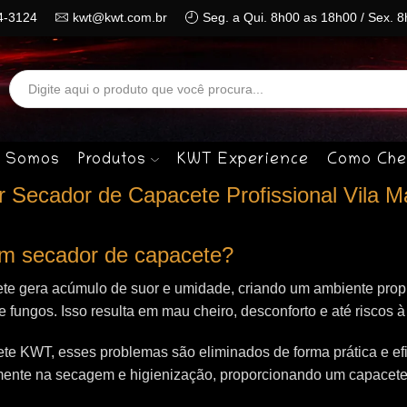
4-3124
kwt@kwt.com.br
Seg. a Qui. 8h00 as 18h00 / Sex. 
Search
input
 Somos
Produtos
KWT Experience
Como Che
Secador de Capacete Profissional Vila Ma
 um secador de capacete?
te gera acúmulo de suor e umidade, criando um ambiente propí
 e fungos. Isso resulta em mau cheiro, desconforto e até riscos 
e KWT, esses problemas são eliminados de forma prática e efi
mente na secagem e higienização, proporcionando um capacet