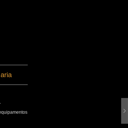
aria
T
 equipamentos