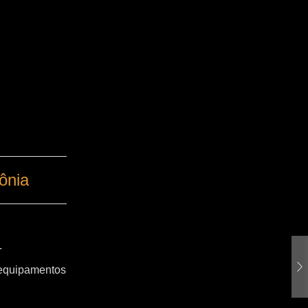
ônia
T
 equipamentos