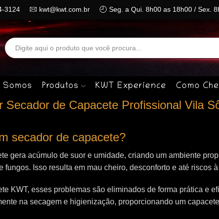
4-3124
kwt@kwt.com.br
Seg. a Qui. 8h00 as 18h00 / Sex. 
Search
input
 Somos
Produtos
KWT Experience
Como Che
Secador de Capacete Profissional Vila Sô
 um secador de capacete?
te gera acúmulo de suor e umidade, criando um ambiente propí
 e fungos. Isso resulta em mau cheiro, desconforto e até riscos 
e KWT, esses problemas são eliminados de forma prática e efi
mente na secagem e higienização, proporcionando um capacet