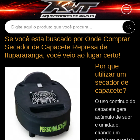
Search
input
Se você esta buscado por Onde Comprar
Secador de Capacete Represa de
Itupararanga, você veio ao lugar certo!
Por que
utilizar um
secador de
capacete?
O uso contínuo do
capacete gera
acúmulo de suor
e umidade,
criando um