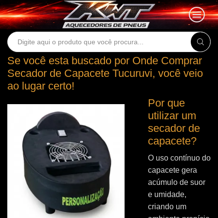
Search
input
Se você esta buscado por Onde Comprar
Secador de Capacete Tucuruvi, você veio
ao lugar certo!
Por que
utilizar um
secador de
capacete?
O uso contínuo do
capacete gera
acúmulo de suor
e umidade,
criando um