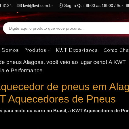
4-3124
kwt@kwt.com.br
Seg. a Qui. 8h00 as 18h00 / Sex. 
Search
input
 Somos
Produtos
KWT Experience
Como Che
 pneus Alagoas, você veio ao lugar certo!
A KWT
ia e Performance
aquecedor de pneus em Ala
T Aquecedores de Pneus
 para moto ou carro no Brasil
, a
KWT Aquecedores de Pn