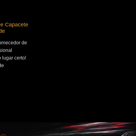
de Capacete
Fornecedor de Secador de Capacete
de
Profissional Jangadeiros
ornecedor de
Se você esta buscado por Fornecedor de
sional
Secador de Capacete Profissional
lugar certo!
Jangadeiros, você veio ao lugar certo!
de
Por que utilizar um secador de capacete?
O...
Continue Lendo...