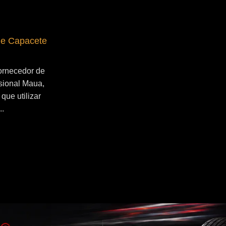
de Capacete
Fornecedor de Secador de Capacete
Profissional Santo André
ornecedor de
Se você esta buscado por Fornecedor de
sional Maua,
Secador de Capacete Profissional Santo
que utilizar
André, você veio ao lugar certo! Por que
..
utilizar um secador de capacete?...
Continue Lendo...