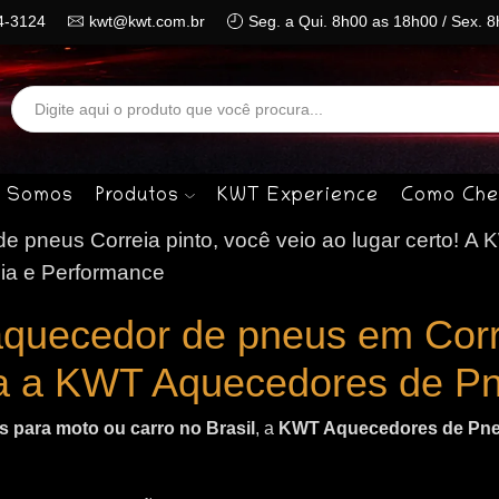
4-3124
kwt@kwt.com.br
Seg. a Qui. 8h00 as 18h00 / Sex. 
Search
input
 Somos
Produtos
KWT Experience
Como Che
 pneus Correia pinto, você veio ao lugar certo!
A 
ia e Performance
aquecedor de pneus em Corr
a a KWT Aquecedores de P
 para moto ou carro no Brasil
, a
KWT Aquecedores de Pn