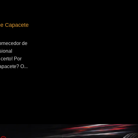
de Capacete
Fornecedor de Secador de Capacete
Profissional Maua
ornecedor de
Se você esta buscado por Fornecedor de
sional
Secador de Capacete Profissional Maua,
certo! Por
você veio ao lugar certo! Por que utilizar
apacete? O...
um secador de capacete? O...
Continue Lendo...