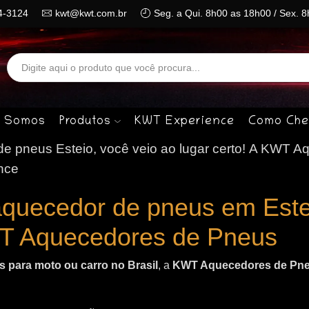
4-3124
kwt@kwt.com.br
Seg. a Qui. 8h00 as 18h00 / Sex. 
Search
input
 Somos
Produtos
KWT Experience
Como Che
 pneus Esteio, você veio ao lugar certo!
A KWT Aq
nce
aquecedor de pneus em Este
T Aquecedores de Pneus
 para moto ou carro no Brasil
, a
KWT Aquecedores de Pn