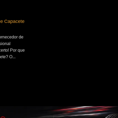
de Capacete
Fornecedor de Secador de Capacete
Profissional Jangadeiros
ornecedor de
Se você esta buscado por Fornecedor de
sional
Secador de Capacete Profissional
certo! Por que
Jangadeiros, você veio ao lugar certo!
ete? O...
Por que utilizar um secador de capacete?
O...
Continue Lendo...