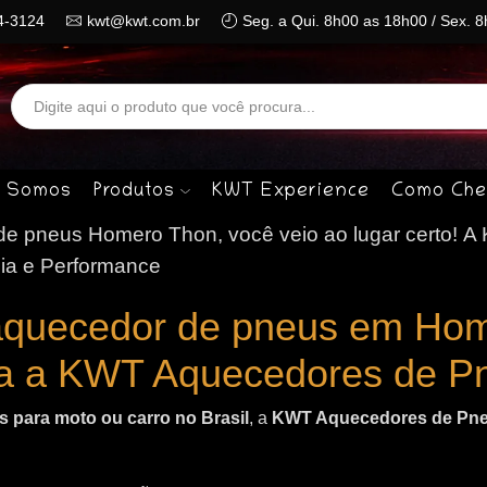
4-3124
kwt@kwt.com.br
Seg. a Qui. 8h00 as 18h00 / Sex. 
Search
input
 Somos
Produtos
KWT Experience
Como Che
e pneus Homero Thon, você veio ao lugar certo!
A
ia e Performance
aquecedor de pneus em Ho
a a KWT Aquecedores de P
 para moto ou carro no Brasil
, a
KWT Aquecedores de Pn